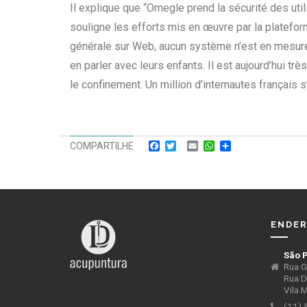
Il explique que “Omegle prend la sécurité des utili
souligne les efforts mis en œuvre par la platefor
générale sur Web, aucun système n’est en mesure 
en parler avec leurs enfants. Il est aujourd’hui 
le confinement. Un million d’internautes français 
Facebook
Twitter
Email
WhatsApp
Compartilhar
COMPARTILHE
ENDE
São P
Rua G
Rua D
Vila 
(11)