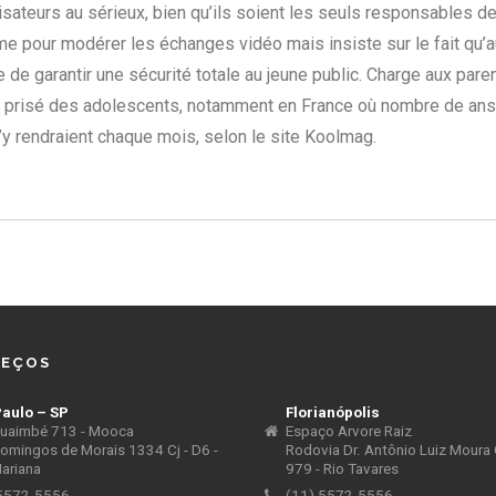
sateurs au sérieux, bien qu’ils soient les seuls responsables de l
me pour modérer les échanges vidéo mais insiste sur le fait qu’
de garantir une sécurité totale au jeune public. Charge aux par
très prisé des adolescents, notamment en France où nombre de an
s’y rendraient chaque mois, selon le site Koolmag.
REÇOS
aulo – SP
Florianópolis
uaimbé 713 - Mooca
Espaço Arvore Raiz
omingos de Morais 1334 Cj - D6 -
Rodovia Dr. Antônio Luiz Mour
Mariana
979 - Rio Tavares
 5572-5556
(11) 5572-5556