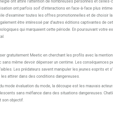
Omegle ont attiré l’attention de nombreuses personnes et celles-
lisation ont parfois soif d’interactions en face-à-face plus intim
icile d’examiner toutes les offres promotionnelles et de choisir l
galement être intéressé par d’autres éditions captivantes de c
logiques qui marquaient cette période. En poursuivant votre ex
al.
tiliser gratuitement Meetic en cherchant les profils avec la menti
tic sans même devoir dépenser un centime. Les conséquences pe
 faibles. Les prédateurs savent manipuler les jeunes esprits et 
les attirer dans des conditions dangereuses.
u mode évaluation du mode, la découpe est les mauvais acteurs 
dolescents sans méfiance dans des situations dangereuses. Chat
 son objectif.