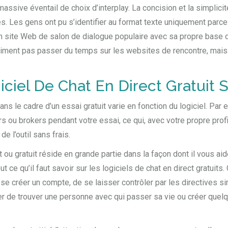
s massive éventail de choix d’interplay. La concision et la simplic
res. Les gens ont pu s’identifier au format texte uniquement parc
un site Web de salon de dialogue populaire avec sa propre base d
’aiment pas passer du temps sur les websites de rencontre, mais 
ciel De Chat En Direct Gratuit 
dans le cadre d’un essai gratuit varie en fonction du logiciel. P
rs ou brokers pendant votre essai, ce qui, avec votre propre profi
e l’outil sans frais.
t ou gratuit réside en grande partie dans la façon dont il vous a
 ce qu’il faut savoir sur les logiciels de chat en direct gratuits.
de se créer un compte, de se laisser contrôler par les directives 
r de trouver une personne avec qui passer sa vie ou créer quel