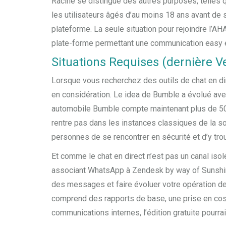
Racine se distingue des autres purposes, telles q
les utilisateurs âgés d’au moins 18 ans avant de 
plateforme. La seule situation pour rejoindre l’AHA
plate-forme permettant une communication easy e
Situations Requises (dernière V
Lorsque vous recherchez des outils de chat en dire
en considération. Le idea de Bumble a évolué avec
automobile Bumble compte maintenant plus de 50 
rentre pas dans les instances classiques de la so
personnes de se rencontrer en sécurité et d’y trou
Et comme le chat en direct n’est pas un canal is
associant WhatsApp à Zendesk by way of Sunshine
des messages et faire évoluer votre opération de c
comprend des rapports de base, une prise en cost
communications internes, l’édition gratuite pourrai