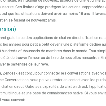
u’Omegle, en intégrant de nouveaux aspects de chat et d’interac
s’inscrire. Ces limites d’âge protègent les actions inappropriée
 est que les utilisateurs doivent avoir au moins 18 ans. Il favori
t en se faisant de nouveaux amis.
ersion)
ct gratuits ou des applications de chat en direct offrant un essai
 les années pour petit à petit devenir une plateforme dédiée aux
hundreds of thousands de membres dans le monde. Tout simplemen
ciété, de trouver l’amour ou de faire de nouvelles rencontres. G
ver le partenaire de leur rêve.
olé, Zendesk est conçu pour connecter les conversations avec vo
 Conversations, vous pouvez rester en contact avec les purcha
hat en direct. Outre ses capacités de chat en direct, l’applicati
 multilingue et une base de connaissances native. Si vous envis
t vous convenir.