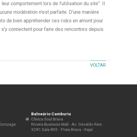
eur comportement lors de l’utilisation du site”. Il
aucune modération n’est parfaite. D’une manière
ents de bien appréhender ces risks en amont pour
s s’y connectent pour faire des rencontres depuis
VOLTAR
Balneário Camburiu
Clínica Soul Brava
a Gonzaga
Riveira Business Mall - Av. Osvaldo Reis
3281 Sala 803 - Praia Brava - Itajaí