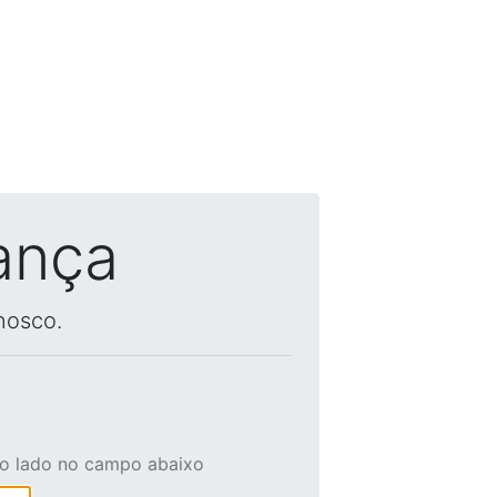
ança
nosco.
ao lado no campo abaixo