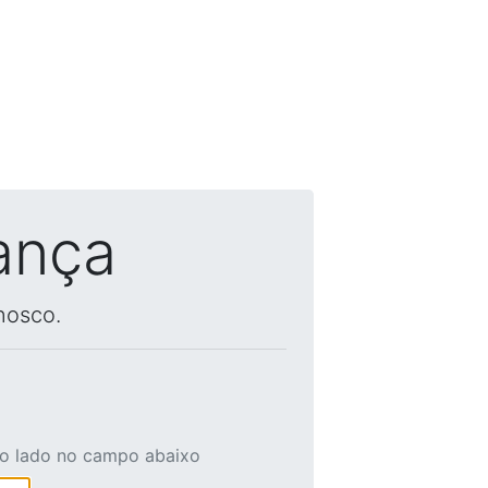
ança
nosco.
ao lado no campo abaixo