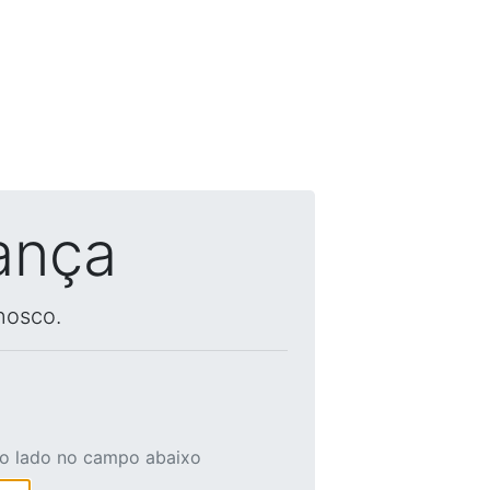
ança
nosco.
ao lado no campo abaixo