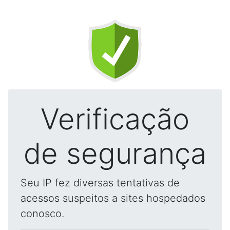
Verificação
de segurança
Seu IP fez diversas tentativas de
acessos suspeitos a sites hospedados
conosco.