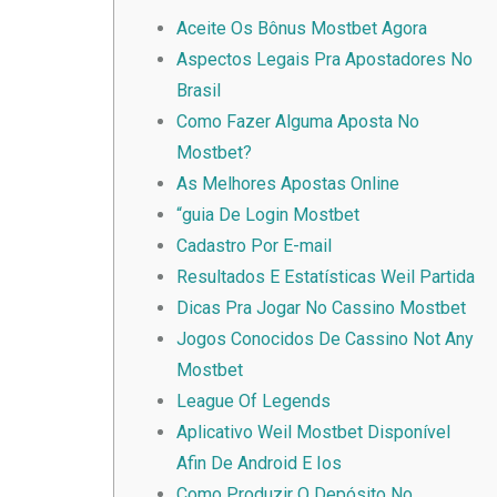
Aceite Os Bônus Mostbet Agora
Aspectos Legais Pra Apostadores No
Brasil
Como Fazer Alguma Aposta No
Mostbet?
As Melhores Apostas Online
“guia De Login Mostbet
Cadastro Por E-mail
Resultados E Estatísticas Weil Partida
Dicas Pra Jogar No Cassino Mostbet
Jogos Conocidos De Cassino Not Any
Mostbet
League Of Legends
Aplicativo Weil Mostbet Disponível
Afin De Android E Ios
Como Produzir O Depósito No