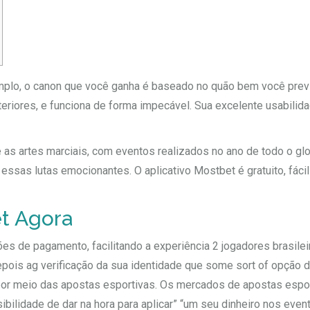
mplo, o canon que você ganha é baseado no quão bem você previ
teriores, e funciona de forma impecável. Sua excelente usabili
as artes marciais, com eventos realizados no ano de todo o gl
essas lutas emocionantes. O aplicativo Mostbet é gratuito, fá
t Agora
 de pagamento, facilitando a experiência 2 jogadores brasileiro
epois ag verificação da sua identidade que some sort of opção de 
por meio das apostas esportivas. Os mercados de apostas espor
bilidade de dar na hora para aplicar” “um seu dinheiro nos even