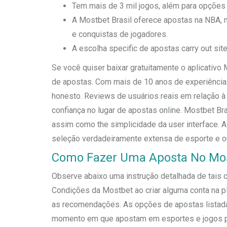
Tem mais de 3 mil jogos, além para opções
A Mostbet Brasil oferece apostas na NBA, n
e conquistas de jogadores.
A escolha specific de apostas carry out sit
Se você quiser baixar gratuitamente o aplicativo 
de apostas. Com mais de 10 anos de experiência
honesto. Reviews de usuários reais em relação à
confiança no lugar de apostas online. Mostbet B
assim como the simplicidade da user interface
seleção verdadeiramente extensa de esporte e ou
Como Fazer Uma Aposta No Mo
Observe abaixo uma instrução detalhada de tais
Condições da Mostbet ao criar alguma conta na p
as recomendações. As opções de apostas listada
momento em que apostam em esportes e jogos par