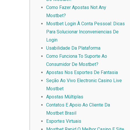
Como Fazer Apostas Not Any
Mostbet?
Mostbet Login À Conta Pessoal: Dicas
Para Solucionar Inconveniencias De
Login
Usabilidade Da Plataforma
Como Funciona To Suporte Ao
Consumidor De Mostbet?
Apostas Nos Esportes De Fantasia
Seção Ao Vivo Electronic Casino Live
Mostbet
Apostas Múltiplas
Contatos E Apoio Ao Cliente Da
Mostbet Brasil
Esportes Virtuais
Mostbet Rapid O Melhor Casino E Site