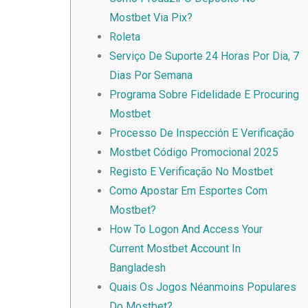
Mostbet Via Pix?
Roleta
Serviço De Suporte 24 Horas Por Dia, 7
Dias Por Semana
Programa Sobre Fidelidade E Procuring
Mostbet
Processo De Inspección E Verificação
Mostbet Código Promocional 2025
Registo E Verificação No Mostbet
Como Apostar Em Esportes Com
Mostbet?
How To Logon And Access Your
Current Mostbet Account In
Bangladesh
Quais Os Jogos Néanmoins Populares
Do Mostbet?