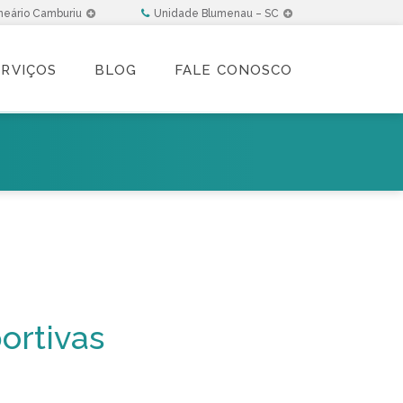
neário Camburiu
Unidade Blumenau – SC
ERVIÇOS
BLOG
FALE CONOSCO
ortivas