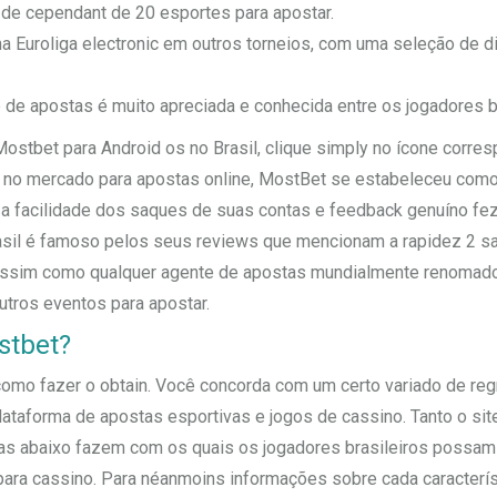
 de cependant de 20 esportes para apostar.
a Euroliga electronic em outros torneios, com uma seleção de di
e de apostas é muito apreciada e conhecida entre os jogadores br
Mostbet para Android os no Brasil, clique simply no ícone corre
 no mercado para apostas online, MostBet se estabeleceu como 
 a facilidade dos saques de suas contas e feedback genuíno fe
rasil é famoso pelos seus reviews que mencionam a rapidez 2 sa
. Assim como qualquer agente de apostas mundialmente renomad
tros eventos para apostar.
stbet?
 como fazer o obtain. Você concorda com um certo variado de r
lataforma de apostas esportivas e jogos de cassino. Tanto o s
s abaixo fazem com os quais os jogadores brasileiros possam
a cassino. Para néanmoins informações sobre cada característi