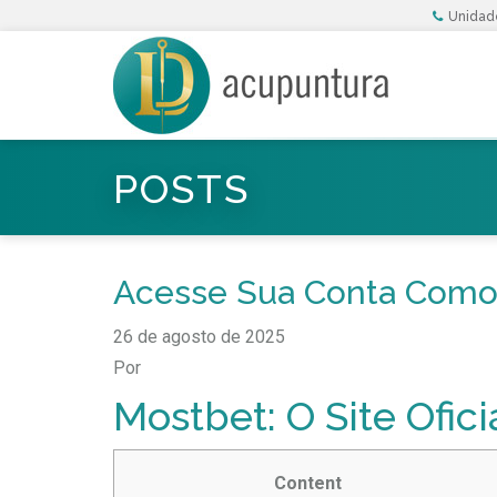
Unidade
POSTS
Acesse Sua Conta Como
26 de agosto de 2025
Por
Mostbet: O Site Ofic
Content