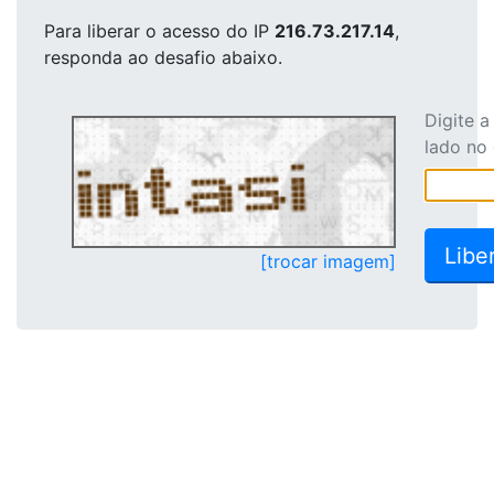
Para liberar o acesso
do IP
216.73.217.14
,
responda ao desafio abaixo.
Digite 
lado no
[trocar imagem]