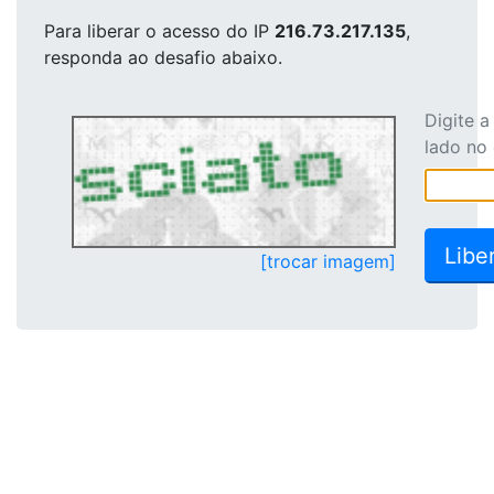
Para liberar o acesso
do IP
216.73.217.135
,
responda ao desafio abaixo.
Digite 
lado no
[trocar imagem]