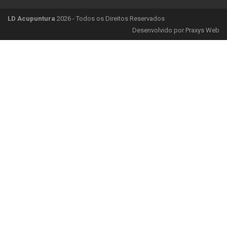
LD Acupuntura
2026 - Todos os Direitos Reservados
Desenvolvido por
Praxys Web