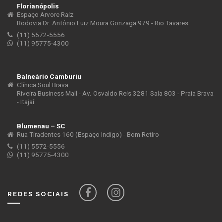
Florianópolis
Espaço Arvore Raiz
Rodovia Dr. Antônio Luiz Moura Gonzaga 979 - Rio Tavares
(11) 5572-5556
(11) 95775-4300
Balneário Camburiu
Clínica Soul Brava
Riveira Business Mall - Av. Osvaldo Reis 3281 Sala 803 - Praia Brava
- Itajaí
Blumenau – SC
Rua Tiradentes 160 (Espaço Indigo) - Bom Retiro
(11) 5572-5556
(11) 95775-4300
REDES SOCIAIS