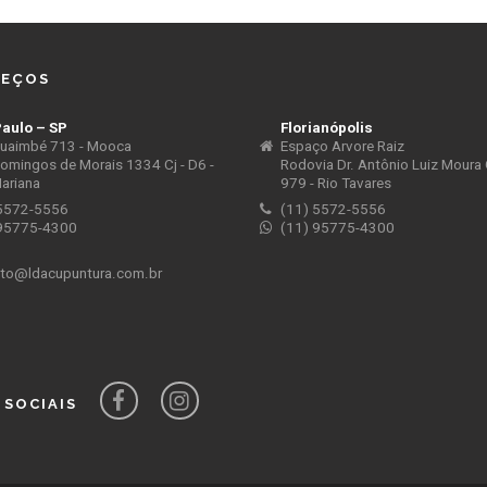
REÇOS
aulo – SP
Florianópolis
uaimbé 713 - Mooca
Espaço Arvore Raiz
omingos de Morais 1334 Cj - D6 -
Rodovia Dr. Antônio Luiz Mour
Mariana
979 - Rio Tavares
 5572-5556
(11) 5572-5556
 95775-4300
(11) 95775-4300
to@ldacupuntura.com.br
 SOCIAIS