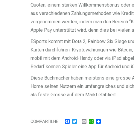
Quoten, einem starken Willkommensbonus oder ei
aus verschiedenen Zahlungsmethoden wie Kreditkar
vorgenommen werden, indem man den Bereich “Kass
Apple Pay unterstützt wird, denn dies bei vielen 
ESports kommt mit Dota 2, Rainbow Six Siege und
Karten durchführen. Kryptowährungen wie Bitcoin
mobil mit dem Android-Handy oder via iPad abgebe
Bedarf können Spieler eine App für Android und i
Diese Buchmacher haben meistens eine grosse An
Home seinen Nutzern ein umfangreiches und sicher
als feste Grösse auf dem Markt etabliert.
Facebook
Twitter
Email
WhatsApp
Compartilhar
COMPARTILHE