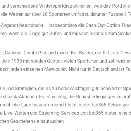
 und verschiedene Wintersportdisziplinen an, was das Portfolio 
, die Wetten auf über 20 Sportarten umfasst, darunter Fussball, T
Angebot beeindruckt – insbesondere die Cash-Out-Option. Diese
rn, wenn die Dinge gut laufen, und müssen nicht bis zum Schluss
t, Cashout, Combi Plus und einem Bet Builder, der hilft, die G
 Jahr 1999 mit soliden Quoten, vielen Sportarten und zahlreiche
 rasch jeden einzelnen Menüpunkt. Nicht nur in Deutschland ist Fu
ale und Strategien, die es zu berücksichtigen gilt. Schweizer 
 Cashback-Aktionen. Es ist wichtig, die Bonusbedingungen zu prü
chtliche Lage herausfordernd bleibt, bietet bet365 Schweizer W
Die Live-Wetten und Streaming-Services von bet365 bieten eine
lichen Geschehens einzutauchen.