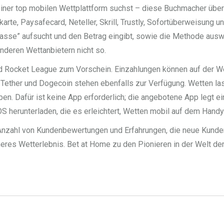
ner top mobilen Wettplattform suchst – diese Buchmacher über
te, Paysafecard, Neteller, Skrill, Trustly, Sofortüberweisung u
e” aufsucht und den Betrag eingibt, sowie die Methode auswähl
anderen Wettanbietern nicht so.
 Rocket League zum Vorschein. Einzahlungen können auf der Wet
, Tether und Dogecoin stehen ebenfalls zur Verfügung. Wetten 
n. Dafür ist keine App erforderlich; die angebotene App legt ei
OS herunterladen, die es erleichtert, Wetten mobil auf dem Hand
zahl von Kundenbewertungen und Erfahrungen, die neue Kunden 
es Wetterlebnis. Bet at Home zu den Pionieren in der Welt der 