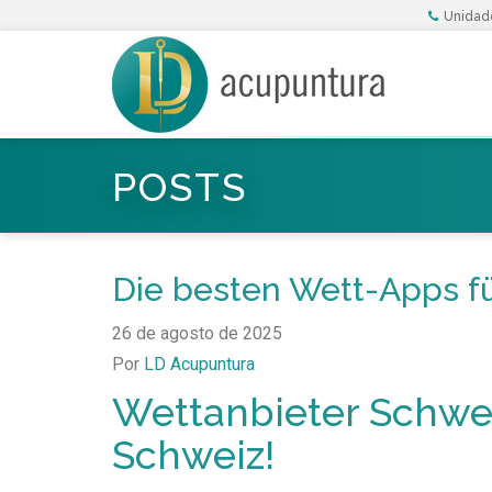
Unidade
POSTS
Die besten Wett-Apps fü
26 de agosto de 2025
Por
LD Acupuntura
Wettanbieter Schwei
Schweiz!