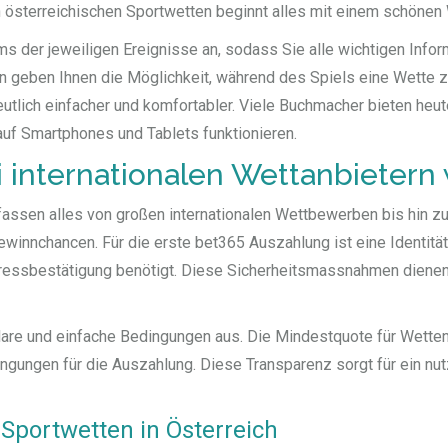
n österreichischen Sportwetten beginnt alles mit einem schöne
ms der jeweiligen Ereignisse an, sodass Sie alle wichtigen Inf
n geben Ihnen die Möglichkeit, während des Spiels eine Wette zu
tlich einfacher und komfortabler. Viele Buchmacher bieten heut
auf Smartphones und Tablets funktionieren.
 internationalen Wettanbietern
fassen alles von großen internationalen Wettbewerben bis hin zu
innchancen. Für die erste bet365 Auszahlung ist eine Identität
essbestätigung benötigt. Diese Sicherheitsmassnahmen dienen d
are und einfache Bedingungen aus. Die Mindestquote für Wetten,
ngungen für die Auszahlung. Diese Transparenz sorgt für ein nut
Sportwetten in Österreich