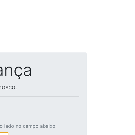
ança
nosco.
ao lado no campo abaixo