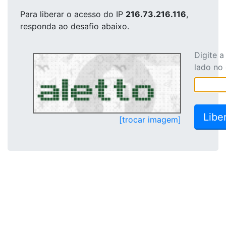
Para liberar o acesso
do IP
216.73.216.116
,
responda ao desafio abaixo.
Digite 
lado no
[trocar imagem]