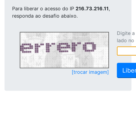
Para liberar o acesso
do IP
216.73.216.11
,
responda ao desafio abaixo.
Digite 
lado no
[trocar imagem]