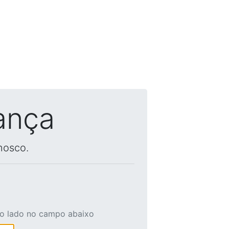
ança
nosco.
ao lado no campo abaixo