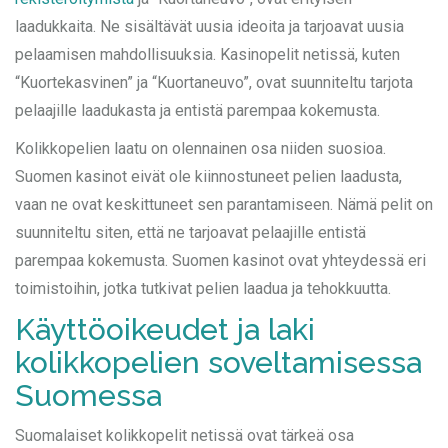
laadukkaita. Ne sisältävät uusia ideoita ja tarjoavat uusia
pelaamisen mahdollisuuksia. Kasinopelit netissä, kuten
“Kuortekasvinen” ja “Kuortaneuvo”, ovat suunniteltu tarjota
pelaajille laadukasta ja entistä parempaa kokemusta.
Kolikkopelien laatu on olennainen osa niiden suosioa.
Suomen kasinot eivät ole kiinnostuneet pelien laadusta,
vaan ne ovat keskittuneet sen parantamiseen. Nämä pelit on
suunniteltu siten, että ne tarjoavat pelaajille entistä
parempaa kokemusta. Suomen kasinot ovat yhteydessä eri
toimistoihin, jotka tutkivat pelien laadua ja tehokkuutta.
Käyttöoikeudet ja laki
kolikkopelien soveltamisessa
Suomessa
Suomalaiset kolikkopelit netissä ovat tärkeä osa