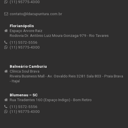
(11) 95775-4300
contato@ldacupuntura.com.br
Florianópolis
Espaço Arvore Raiz
Rodovia Dr. Antônio Luiz Moura Gonzaga 979 - Rio Tavares
(11) 5572-5556
(11) 95775-4300
Balneário Camburiu
Clínica Soul Brava
Riveira Business Mall - Av. Osvaldo Reis 3281 Sala 803 - Praia Brava
- Itajaí
Blumenau – SC
Rua Tiradentes 160 (Espaço Indigo) - Bom Retiro
(11) 5572-5556
(11) 95775-4300