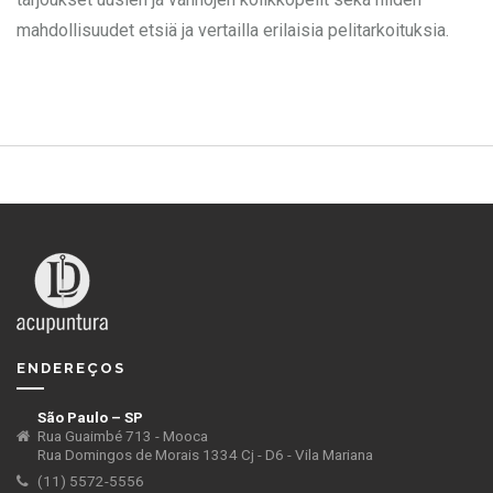
mahdollisuudet etsiä ja vertailla erilaisia pelitarkoituksia.
ENDEREÇOS
São Paulo – SP
Rua Guaimbé 713 - Mooca
Rua Domingos de Morais 1334 Cj - D6 - Vila Mariana
(11) 5572-5556