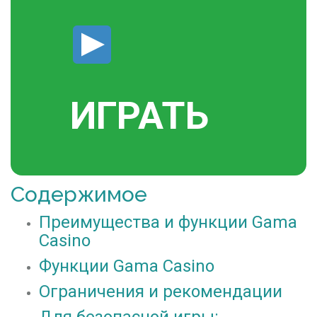
ИГРАТЬ
Содержимое
Преимущества и функции Gama
Casino
Функции Gama Casino
Ограничения и рекомендации