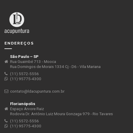
ENDEREÇOS
São Paulo – SP
Rua Guaimbé 713 - Mooca
Rua Domingos de Morais 1334 Cj - D6 - Vila Mariana
(11) 5572-5556
(11) 95775-4300
contato@ldacupuntura.com.br
Florianópolis
Espaço Arvore Raiz
Rodovia Dr. Antônio Luiz Moura Gonzaga 979 - Rio Tavares
(11) 5572-5556
(11) 95775-4300