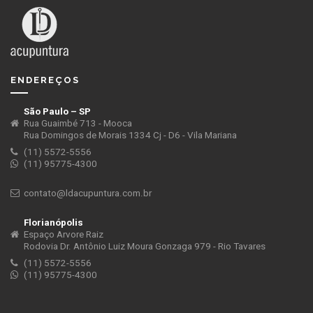
ENDEREÇOS
São Paulo – SP
Rua Guaimbé 713 - Mooca
Rua Domingos de Morais 1334 Cj - D6 - Vila Mariana
(11) 5572-5556
(11) 95775-4300
contato@ldacupuntura.com.br
Florianópolis
Espaço Arvore Raiz
Rodovia Dr. Antônio Luiz Moura Gonzaga 979 - Rio Tavares
(11) 5572-5556
(11) 95775-4300