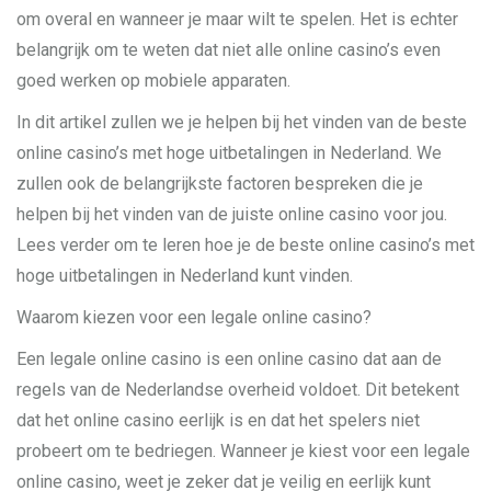
om overal en wanneer je maar wilt te spelen. Het is echter
belangrijk om te weten dat niet alle online casino’s even
goed werken op mobiele apparaten.
In dit artikel zullen we je helpen bij het vinden van de beste
online casino’s met hoge uitbetalingen in Nederland. We
zullen ook de belangrijkste factoren bespreken die je
helpen bij het vinden van de juiste online casino voor jou.
Lees verder om te leren hoe je de beste online casino’s met
hoge uitbetalingen in Nederland kunt vinden.
Waarom kiezen voor een legale online casino?
Een legale online casino is een online casino dat aan de
regels van de Nederlandse overheid voldoet. Dit betekent
dat het online casino eerlijk is en dat het spelers niet
probeert om te bedriegen. Wanneer je kiest voor een legale
online casino, weet je zeker dat je veilig en eerlijk kunt