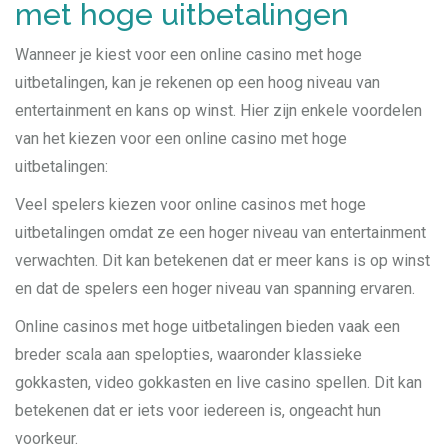
met hoge uitbetalingen
Wanneer je kiest voor een online casino met hoge
uitbetalingen, kan je rekenen op een hoog niveau van
entertainment en kans op winst. Hier zijn enkele voordelen
van het kiezen voor een online casino met hoge
uitbetalingen:
Veel spelers kiezen voor online casinos met hoge
uitbetalingen omdat ze een hoger niveau van entertainment
verwachten. Dit kan betekenen dat er meer kans is op winst
en dat de spelers een hoger niveau van spanning ervaren.
Online casinos met hoge uitbetalingen bieden vaak een
breder scala aan spelopties, waaronder klassieke
gokkasten, video gokkasten en live casino spellen. Dit kan
betekenen dat er iets voor iedereen is, ongeacht hun
voorkeur.