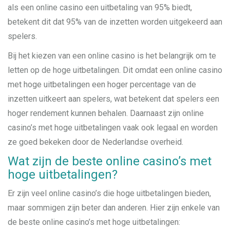
als een online casino een uitbetaling van 95% biedt,
betekent dit dat 95% van de inzetten worden uitgekeerd aan
spelers.
Bij het kiezen van een online casino is het belangrijk om te
letten op de hoge uitbetalingen. Dit omdat een online casino
met hoge uitbetalingen een hoger percentage van de
inzetten uitkeert aan spelers, wat betekent dat spelers een
hoger rendement kunnen behalen. Daarnaast zijn online
casino’s met hoge uitbetalingen vaak ook legaal en worden
ze goed bekeken door de Nederlandse overheid.
Wat zijn de beste online casino’s met
hoge uitbetalingen?
Er zijn veel online casino’s die hoge uitbetalingen bieden,
maar sommigen zijn beter dan anderen. Hier zijn enkele van
de beste online casino’s met hoge uitbetalingen: