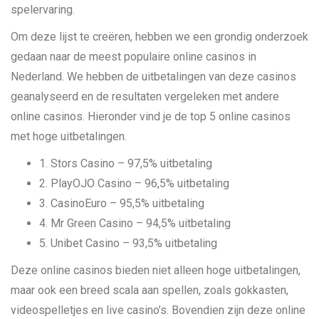
spelervaring.
Om deze lijst te creëren, hebben we een grondig onderzoek
gedaan naar de meest populaire online casinos in
Nederland. We hebben de uitbetalingen van deze casinos
geanalyseerd en de resultaten vergeleken met andere
online casinos. Hieronder vind je de top 5 online casinos
met hoge uitbetalingen.
1. Stors Casino – 97,5% uitbetaling
2. PlayOJO Casino – 96,5% uitbetaling
3. CasinoEuro – 95,5% uitbetaling
4. Mr Green Casino – 94,5% uitbetaling
5. Unibet Casino – 93,5% uitbetaling
Deze online casinos bieden niet alleen hoge uitbetalingen,
maar ook een breed scala aan spellen, zoals gokkasten,
videospelletjes en live casino’s. Bovendien zijn deze online