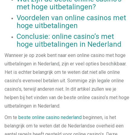
met hoge uitbetalingen?
Voordelen van online casinos met
hoge uitbetalingen
Conclusie: online casino’s met
hoge uitbetalingen in Nederland
Wanneer je op zoek bent naar een online casino met hoge
uitbetalingen in Nederland, zijn er veel opties beschikbaar.
Het is echter belangrijk om te weten dat niet alle online
casino’s evenveel betalen uit. Sommige zijn legale online
casino’s, terwijl anderen niet. In dit artikel zullen we je
helpen bij het vinden van de beste online casino’s met hoge
uitbetalingen in Nederland.
Om te
beste online casino nederland
beginnen, is het
belangrijk om te weten dat de Nederlandse overheid een
aantal regels heeft gesteld voor online casino’s. Deze