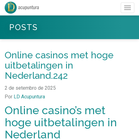
Togg
navig
POSTS
Online casinos met hoge
uitbetalingen in
Nederland.242
2 de setembro de 2025
Por
LD Acupuntura
Online casino’s met
hoge uitbetalingen in
Nederland