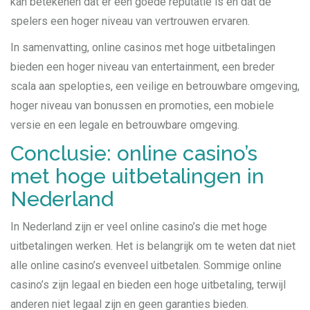
kan betekenen dat er een goede reputatie is en dat de
spelers een hoger niveau van vertrouwen ervaren.
In samenvatting, online casinos met hoge uitbetalingen
bieden een hoger niveau van entertainment, een breder
scala aan spelopties, een veilige en betrouwbare omgeving,
hoger niveau van bonussen en promoties, een mobiele
versie en een legale en betrouwbare omgeving.
Conclusie: online casino’s
met hoge uitbetalingen in
Nederland
In Nederland zijn er veel online casino’s die met hoge
uitbetalingen werken. Het is belangrijk om te weten dat niet
alle online casino’s evenveel uitbetalen. Sommige online
casino’s zijn legaal en bieden een hoge uitbetaling, terwijl
anderen niet legaal zijn en geen garanties bieden.