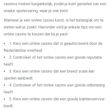
casinos mobiel toegankelijk, zodat je kunt genieten van een
unieke spelervaring, waar je ook bent.
Wanneer je een online casino kiest, is het belangrijk om te
weten wat je zoekt. Hieronder vind je enkele tips om een
online casino te kiezen dat bij je past:
1. Kies een online casino dat is geautoriseerd door de
Nederlandse overheid.
2. Controleer of het online casino een goede reputatie
heeft.
3. Kies een online casino dat een breed scala aan
spellen aanbiedt.
4. Controleer of het online casino een goede uitbetaling
heeft.
5. Kies een online casino dat een goede klantenservice
biedt.