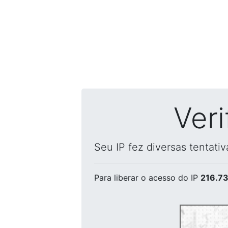
Ver
Seu IP fez diversas tentati
Para liberar o acesso
do IP
216.73