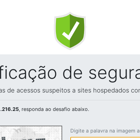
ificação de segur
vas de acessos suspeitos a sites hospedados co
.216.25
, responda ao desafio abaixo.
Digite a palavra na imagem 