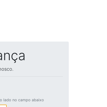
ança
nosco.
ao lado no campo abaixo