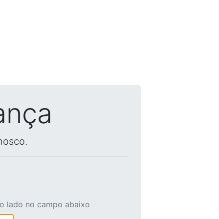
ança
nosco.
ao lado no campo abaixo