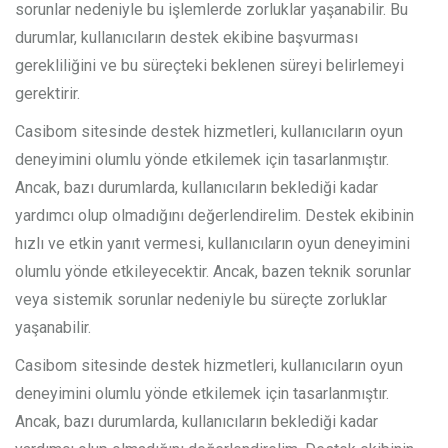
sorunlar nedeniyle bu işlemlerde zorluklar yaşanabilir. Bu
durumlar, kullanıcıların destek ekibine başvurması
gerekliliğini ve bu süreçteki beklenen süreyi belirlemeyi
gerektirir.
Casibom sitesinde destek hizmetleri, kullanıcıların oyun
deneyimini olumlu yönde etkilemek için tasarlanmıştır.
Ancak, bazı durumlarda, kullanıcıların beklediği kadar
yardımcı olup olmadığını değerlendirelim. Destek ekibinin
hızlı ve etkin yanıt vermesi, kullanıcıların oyun deneyimini
olumlu yönde etkileyecektir. Ancak, bazen teknik sorunlar
veya sistemik sorunlar nedeniyle bu süreçte zorluklar
yaşanabilir.
Casibom sitesinde destek hizmetleri, kullanıcıların oyun
deneyimini olumlu yönde etkilemek için tasarlanmıştır.
Ancak, bazı durumlarda, kullanıcıların beklediği kadar