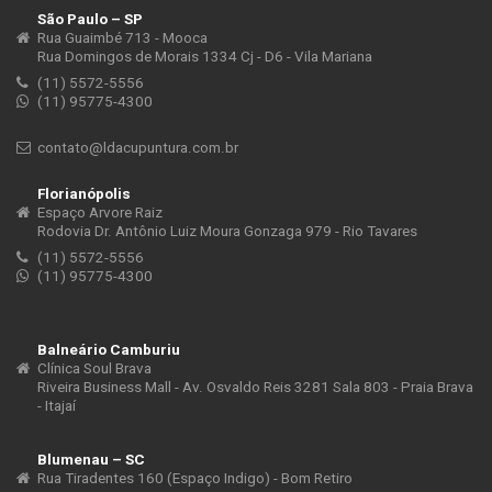
São Paulo – SP
Rua Guaimbé 713 - Mooca
Rua Domingos de Morais 1334 Cj - D6 - Vila Mariana
(11) 5572-5556
(11) 95775-4300
contato@ldacupuntura.com.br
Florianópolis
Espaço Arvore Raiz
Rodovia Dr. Antônio Luiz Moura Gonzaga 979 - Rio Tavares
(11) 5572-5556
(11) 95775-4300
Balneário Camburiu
Clínica Soul Brava
Riveira Business Mall - Av. Osvaldo Reis 3281 Sala 803 - Praia Brava
- Itajaí
Blumenau – SC
Rua Tiradentes 160 (Espaço Indigo) - Bom Retiro