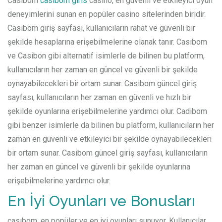
Casibom
casibom giris
casino, en güvenli ve etkileyici oyun
deneyimlerini sunan en popüler casino sitelerinden biridir.
Casibom giriş sayfası, kullanıcıların rahat ve güvenli bir
şekilde hesaplarına erişebilmelerine olanak tanır. Casibom
ve Casibon gibi alternatif isimlerle de bilinen bu platform,
kullanıcıların her zaman en güncel ve güvenli bir şekilde
oynayabilecekleri bir ortam sunar. Casibom güncel giriş
sayfası, kullanıcıların her zaman en güvenli ve hızlı bir
şekilde oyunlarına erişebilmelerine yardımcı olur. Cadibom
gibi benzer isimlerle da bilinen bu platform, kullanıcıların her
zaman en güvenli ve etkileyici bir şekilde oynayabilecekleri
bir ortam sunar. Casibom güncel giriş sayfası, kullanıcıların
her zaman en güncel ve güvenli bir şekilde oyunlarına
erişebilmelerine yardımcı olur.
En İyi Oyunları ve Bonusları
casıbom, en popüler ve en iyi oyunları sunuyor. Kullanıcılar