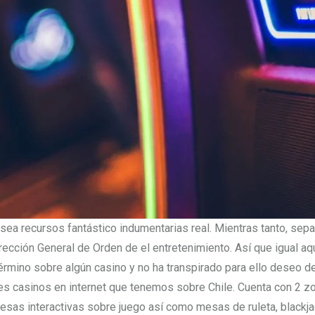
, sea recursos fantástico indumentarias real. Mientras tanto, se
rección General de Orden de el entretenimiento. Así que igual aq
 término sobre algún casino y no ha transpirado para ello deseo 
s casinos en internet que tenemos sobre Chile. Cuenta con 2 zon
mesas interactivas sobre juego así­ como mesas de ruleta, blackj