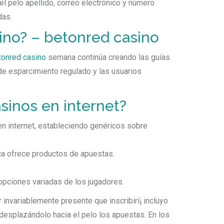
 el pelo apellido, correo electrónico y número
das.
no? – betonred casino
tonred casino
semana continúa creando las guías
 de esparcimiento regulado y las usuarios
sinos en internet?
n internet, estableciendo genéricos sobre
nca ofrece productos de apuestas.
 opciones variadas de los jugadores.
variablemente presente que inscribirí¡ incluyo
 desplazándolo hacia el pelo los apuestas. En los