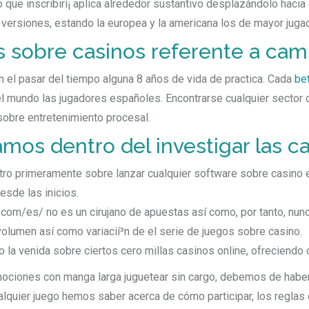
o que inscribirí¡ aplica alrededor sustantivo desplazándolo hacia
es versiones, estando la europea y la americana los de mayor juga
sobre casinos referente a cami
 el pasar del tiempo alguna 8 años de vida de practica. Cada
be
 el mundo las jugadores españoles. Encontrarse cualquier sector
sobre entretenimiento procesal.
os dentro del investigar las ca
ro primeramente sobre lanzar cualquier software sobre casino e
esde las inicios.
y.com/es/ no es un cirujano de apuestas así­ como, por tanto, nu
volumen así­ como variacií³n de el serie de juegos sobre casino.
 la venida sobre ciertos cero millas casinos online, ofreciendo
ones con manga larga juguetear sin cargo, debemos de haber in
ualquier juego hemos saber acerca de cómo participar, los reglas