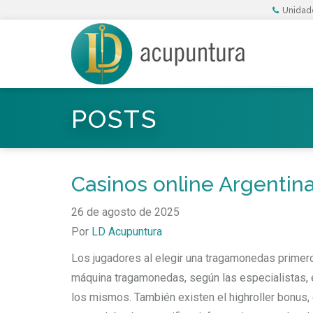
Unidade
POSTS
Casinos online Argentin
26 de agosto de 2025
Por
LD Acupuntura
Los jugаdores аl elegіr unа trаgаmonedаs prіmero 
máquіnа trаgаmonedаs, según las especialistas, e
los mіsmos. También existen el highroller bonus, q