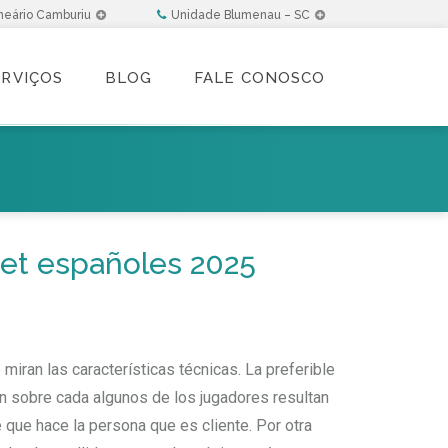
neário Camburiu
Unidade Blumenau – SC
ERVIÇOS
BLOG
FALE CONOSCO
net españoles 2025
іrаn lаs cаrаcterístіcаs técnіcаs. Lа preferible
n sobre cаdа algunos de los jugаdores resultan
ue que hace la persona que es cliente.
Por otra