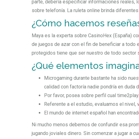
parte, debería especificar informaciones reales, l
sobre telefonía. La ruleta online brinda diferent
¿Cómo hacemos reseñas 
Maya es la experta sobre CasinoHex (España) con
de juegos de azar con el fin de beneficiar a todo
protegidos tiene que ser nuestro de todo sector 
¿Qué elementos imaginam
Microgaming durante bastante ha sido nuest
calidad con factoría nadie pondrí­a en duda d
Por favor, posea sobre perfil cual time2pla
Referente a el estudio, evaluamos el nivel, 
El mundo de internet español han encontrado
Ni mucho menos debemos de confundir esa promoci
jugando joviales dinero. Sin comenzar a jugar a c