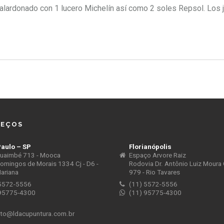
galardonado con 1 lucero Michelín así­ como 2 soles Repsol. Los
REÇOS
aulo – SP
Florianópolis
uaimbé 713 - Mooca
Espaço Arvore Raiz
omingos de Morais 1334 Cj - D6 -
Rodovia Dr. Antônio Luiz Mour
Mariana
979 - Rio Tavares
 5572-5556
(11) 5572-5556
 95775-4300
(11) 95775-4300
to@ldacupuntura.com.br