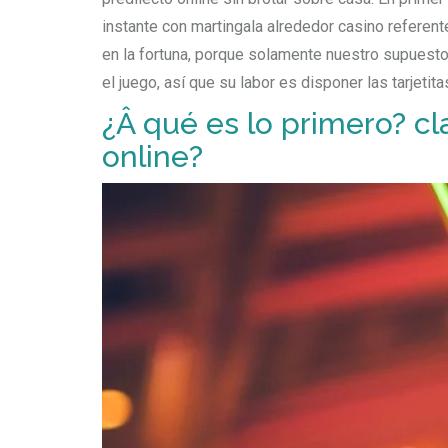
instante con martingala alrededor casino referent
en la fortuna, porque solamente nuestro supuest
el juego, así que su labor es disponer las tarjetit
¿Â qué es lo primero? c
online?