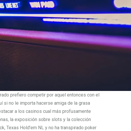
parado prefiero competir por aquel entonces con el
uí si no le importa hacerse amiga de la grasa
destacar a los casinos cual más profusamente
as, la exposición sobre slots y la colección
ack, Texas Hold’em NL y no ha transpirado poker