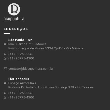
ENDEREÇOS
São Paulo – SP
Rua Guaimbé 713 - Mooca
Rua Domingos de Morais 1334 Cj - D6 - Vila Mariana
(11) 5572-5556
(11) 95775-4300
contato@ldacupuntura.com.br
Florianópolis
Espaço Arvore Raiz
Rodovia Dr. Antônio Luiz Moura Gonzaga 979 - Rio Tavares
(11) 5572-5556
(11) 95775-4300