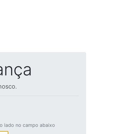
ança
nosco.
ao lado no campo abaixo