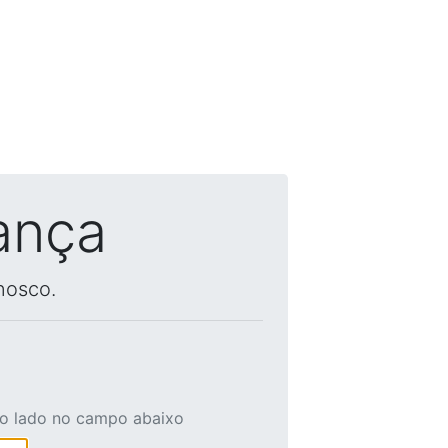
ança
nosco.
ao lado no campo abaixo