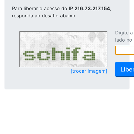
Para liberar o acesso
do IP
216.73.217.154
,
responda ao desafio abaixo.
Digite 
lado no
[trocar imagem]