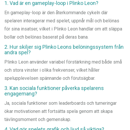
1. Vad är en gameplay-loop i Plinko Leon?
En gameplay-loop är den återkommande cykeln där
spelaren interagerar med spelet, uppnår mål och belönas
för sina insatser, vilket i Plinko Leon handlar om att släppa
bollar och belönas baserat på deras bana.
2. Hur skiljer sig Plinko Leons belöningssystem från
andra spel?
Plinko Leon använder variabel förstärkning med både små
och stora vinster i olika frekvenser, vilket håller
spelupplevelsen spännande och förutsägbar.
3. Kan sociala funktioner påverka spelarens
engagemang?
Ja, sociala funktioner som leaderboards och turneringar
ökar motivationen att fortsätta spela genom att skapa
tävlingsmoment och gemenskap.
4. Vad gör spelets grafik och ljud så viktiga?