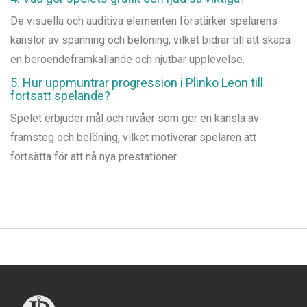
De visuella och auditiva elementen förstärker spelarens
känslor av spänning och belöning, vilket bidrar till att skapa
en beroendeframkallande och njutbar upplevelse.
5. Hur uppmuntrar progression i Plinko Leon till
fortsatt spelande?
Spelet erbjuder mål och nivåer som ger en känsla av
framsteg och belöning, vilket motiverar spelaren att
fortsätta för att nå nya prestationer.