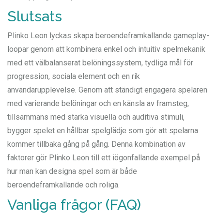
Slutsats
Plinko Leon lyckas skapa beroendeframkallande gameplay-
loopar genom att kombinera enkel och intuitiv spelmekanik
med ett välbalanserat belöningssystem, tydliga mål för
progression, sociala element och en rik
användarupplevelse. Genom att ständigt engagera spelaren
med varierande belöningar och en känsla av framsteg,
tillsammans med starka visuella och auditiva stimuli,
bygger spelet en hållbar spelglädje som gör att spelarna
kommer tillbaka gång på gång. Denna kombination av
faktorer gör Plinko Leon till ett iögonfallande exempel på
hur man kan designa spel som är både
beroendeframkallande och roliga.
Vanliga frågor (FAQ)