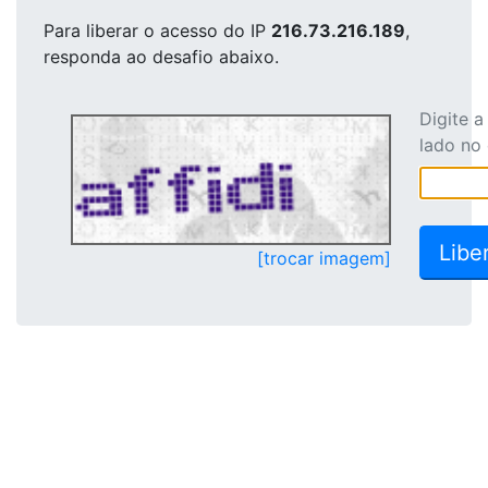
Para liberar o acesso
do IP
216.73.216.189
,
responda ao desafio abaixo.
Digite 
lado no
[trocar imagem]