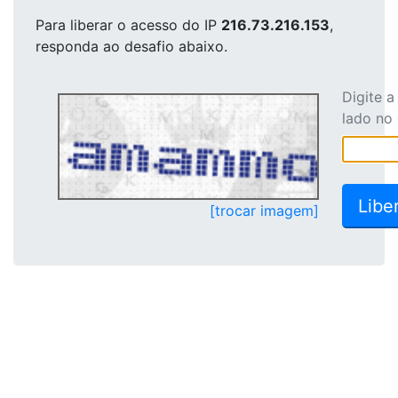
Para liberar o acesso
do IP
216.73.216.153
,
responda ao desafio abaixo.
Digite 
lado no
[trocar imagem]