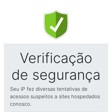
Verificação
de segurança
Seu IP fez diversas tentativas de
acessos suspeitos a sites hospedados
conosco.