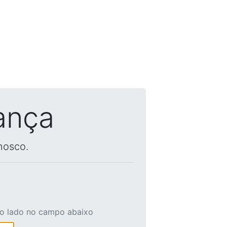
ança
nosco.
ao lado no campo abaixo