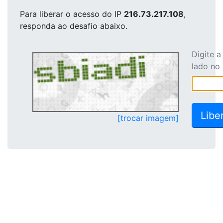
Para liberar o acesso
do IP
216.73.217.108
,
responda ao desafio abaixo.
Digite 
lado no
[trocar imagem]