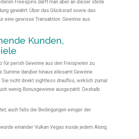
eiteren Freespins darft man aber an dieser stelle
ahlung gewährt. Über das Glücksrad sowie das
ür eine gewisse Transaktion. Gewinne aus
ehende Kunden,
iele
 für perish Gewinne aus den Freispielen zu
mte Summe darüber hinaus allesamt Gewinne
ie nicht direkt sightless drauflos, wirklich zumal
 auch wenig Bonusgewinne ausgezahlt. Deshalb
et, auch falls die Bedingungen einiger der
, würde einander Vulkan Vegas inside jedem Along