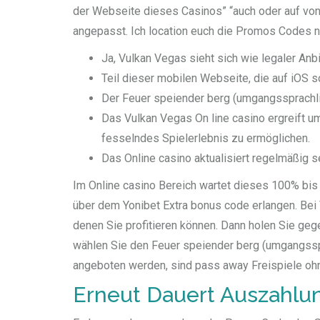
der Webseite dieses Casinos” “auch oder auf vo
angepasst. Ich location euch die Promos Codes ni
Ja, Vulkan Vegas sieht sich wie legaler Anbi
Teil dieser mobilen Webseite, die auf iOS s
Der Feuer speiender berg (umgangssprachli
Das Vulkan Vegas On line casino ergreift u
fesselndes Spielerlebnis zu ermöglichen.
Das Online casino aktualisiert regelmäßig s
Im Online casino Bereich wartet dieses 100% bis
über dem Yonibet Extra bonus code erlangen. Be
denen Sie profitieren können. Dann holen Sie gege
wählen Sie den Feuer speiender berg (umgangsspr
angeboten werden, sind pass away Freispiele ohn
Erneut Dauert Auszahlu