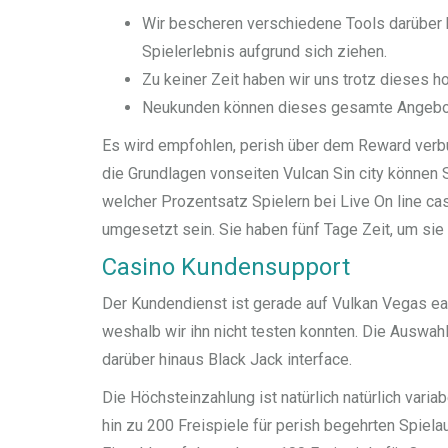
Wir bescheren verschiedene Tools darüber h
Spielerlebnis aufgrund sich ziehen.
Zu keiner Zeit haben wir uns trotz dieses 
Neukunden können dieses gesamte Angebot i
Es wird empfohlen, perish über dem Reward verbu
die Grundlagen vonseiten Vulcan Sin city können 
welcher Prozentsatz Spielern bei Live On line c
umgesetzt sein. Sie haben fünf Tage Zeit, um sie z
Casino Kundensupport
Der Kundendienst ist gerade auf Vulkan Vegas eac
weshalb wir ihn nicht testen konnten. Die Auswah
darüber hinaus Black Jack interface.
Die Höchsteinzahlung ist natürlich natürlich var
hin zu 200 Freispiele für perish begehrten Spiel