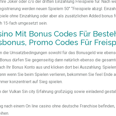
fire Joker oder c/o der dritten Einzahlung Freispiele für. Nach w
egistrierung werden neuen Spielern 50″ “Freispiele abzgl. Einz
piele ohne Einzahlung oder aber als zusätzlichen Added bonus f
h 15-fach umgesetzt sein.
sino Mit Bonus Codes Für Best
sbonus, Promo Codes Für Freisp
 um die Umsatzbedingungen sowohl für das Bonusgeld wie ebenso
es Bonus dürfen Sie gegenseitig dann natürlich ebenso die gesa
ch Ihr Bonus Konto aus und klicken dort bei Auszahlung. Spielen S
Denn wenn Sie beim Spielen verlieren, bekommen Sie feel Ende
mmer konzentriert auf Sieg spielen.
h der Vulkan Sin city Erfahrung großzügig sowie einladend gestalt
ng nach einem On line casino ohne deutsche Franchise befinden
ihen.