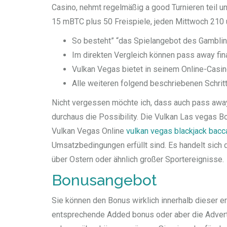
Casino, nehmt regelmäßig a good Turnieren teil u
15 mBTC plus 50 Freispiele, jeden Mittwoch 210
So besteht” “das Spielangebot des Gambling
Im direkten Vergleich können pass away fin
Vulkan Vegas bietet in seinem Online-Casin
Alle weiteren folgend beschriebenen Schrit
Nicht vergessen möchte ich, dass auch pass away
durchaus die Possibility. Die Vulkan Las vegas
Vulkan Vegas Online
vulkan vegas blackjack bacc
Umsatzbedingungen erfüllt sind. Es handelt sich
über Ostern oder ähnlich großer Sportereignisse.
Bonusangebot
Sie können den Bonus wirklich innerhalb dieser er
entsprechende Added bonus oder aber die Adverti