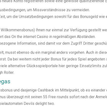
 neues Konto registrieren sowie eine gewisse qualifizierende 
nusbedingungen, um Missverständnisse zu vermeiden.
Zeit, um die Umsatzbedingungen sowohl für das Bonusgeld wie e
er Willkommensbonus) Ihnen nur einmal zur Verfügung gestellt we
t das On the internet Casino in regelmäßigen Abständen.
ezogene Information, sind damit vor dem Zugriff Dritter geschüt
ielt, musst ebenso du ein marginal anders vorgehen. Auch in diese
rst. Da bei weitem nicht jeder Bonus für jedes Spiel angeboten s
viele alternative Glücksspielportale hier geringe Einsatzlimits z
h Roller.
egas
ngsbonus und dasjenige Cashback im Mittelpunkt, ob es einander
nus überzeugt mit seinen 55 Free rounds sofort nach der Anmeld
elautomaten Devils delight two.