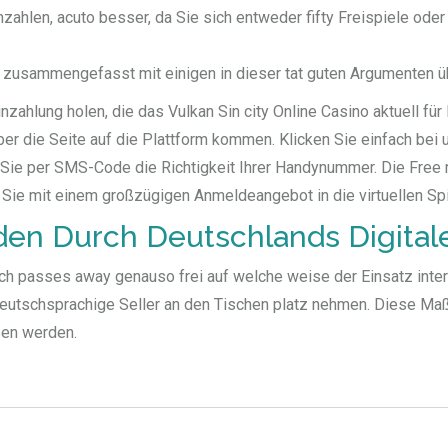
nzahlen, acuto besser, da Sie sich entweder fifty Freispiele od
 zusammengefasst mit einigen in dieser tat guten Argumenten 
nzahlung holen, die das Vulkan Sin city Online Casino aktuell für
ber die Seite auf die Plattform kommen. Klicken Sie einfach bei u
Sie per SMS-Code die Richtigkeit Ihrer Handynummer. Die Free 
n Sie mit einem großzügigen Anmeldeangebot in die virtuellen Spi
den Durch Deutschlands Digitale
uch passes away genauso frei auf welche weise der Einsatz inter
deutschsprachige Seller an den Tischen platz nehmen. Diese Ma
ßen werden.