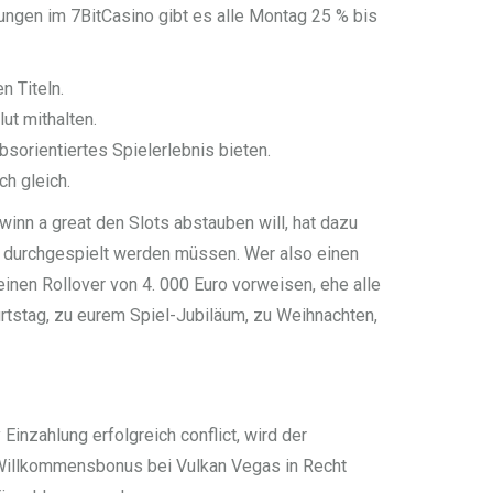
ungen im 7BitCasino gibt es alle Montag 25 % bis
n Titeln.
ut mithalten.
orientiertes Spielerlebnis bieten.
h gleich.
inn a great den Slots abstauben will, hat dazu
l durchgespielt werden müssen. Wer also einen
inen Rollover von 4. 000 Euro vorweisen, ehe alle
rtstag, zu eurem Spiel-Jubiläum, zu Weihnachten,
inzahlung erfolgreich conflict, wird der
 Willkommensbonus bei Vulkan Vegas in Recht