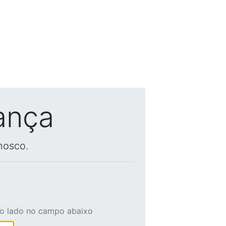
ança
nosco.
ao lado no campo abaixo